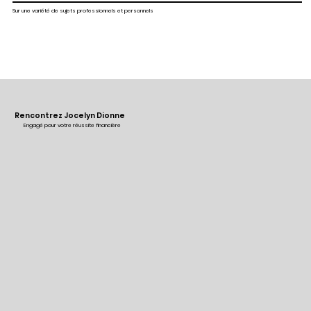
Sur une variété de sujets professionnels et personnels
Rencontrez Jocelyn Dionne
Engagé pour votre réussite financière